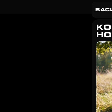
ВАС
КО
НО